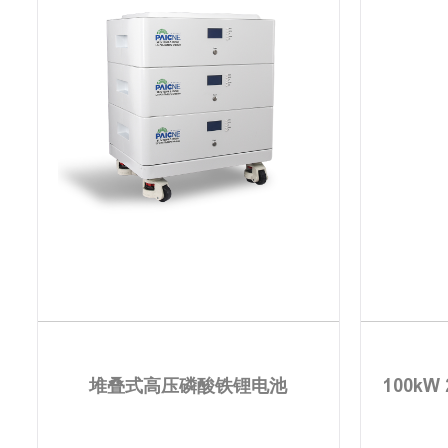
堆叠式高压磷酸铁锂电池
100k