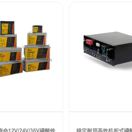
命12V/24V/36V磷酸铁
稳定耐用高效机柜式磷